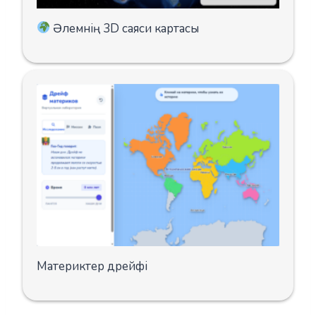
Әлемнің 3D саяси картасы
Материктер дрейфі