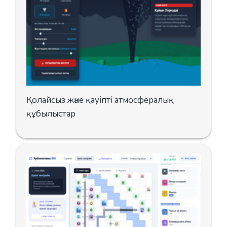
Қолайсыз және қауіпті атмосфералық
құбылыстар