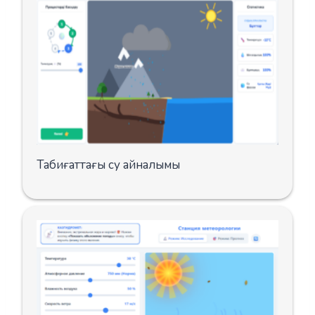
Табиғаттағы су айналымы