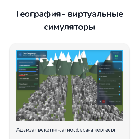
Skip
География- виртуальные
to
content
симуляторы
Адамзат әрекетінің атмосфераға кері әсері