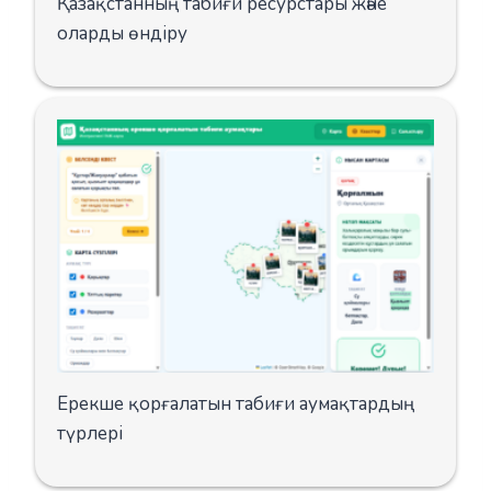
Қазақстанның табиғи ресурстары және
оларды өндіру
Ерекше қорғалатын табиғи аумақтардың
түрлері