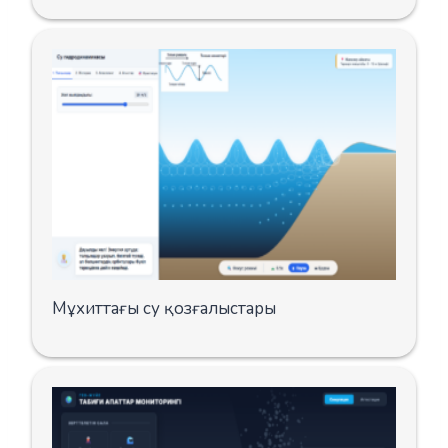
Мұхиттағы су қозғалыстары