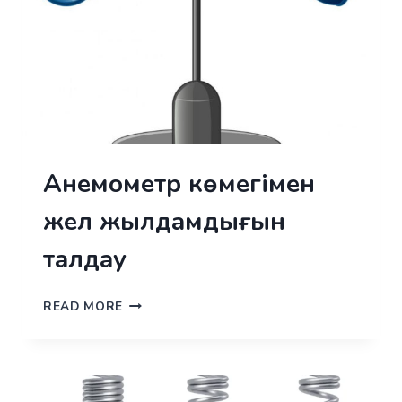
Анемометр көмегімен
жел жылдамдығын
талдау
АНЕМОМЕТР
READ MORE
КӨМЕГІМЕН
ЖЕЛ
ЖЫЛДАМДЫҒЫН
ТАЛДАУ