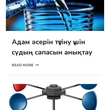
Адам әсерін түсіну үшін
судың сапасын анықтау
АДАМ
READ MORE
ӘСЕРІН
ТҮСІНУ
ҮШІН
СУДЫҢ
САПАСЫН
АНЫҚТАУ