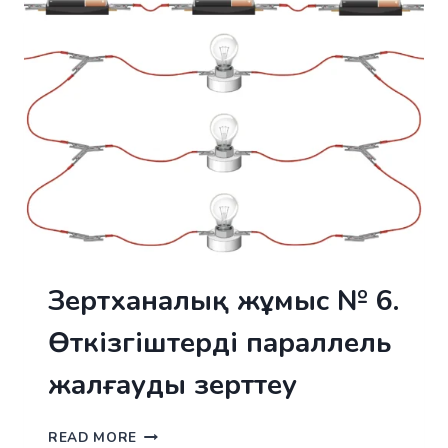
ЖҰМЫСЫ
МЕН
ҚУАТЫН
ӨЛШЕУ
Зертханалық жұмыс № 6.
Өткізгіштерді параллель
жалғауды зерттеу
ЗЕРТХАНАЛЫҚ
READ MORE