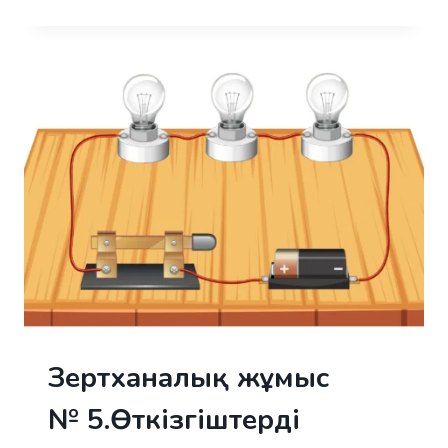
ЖҰМЫС
№ 6.
ӨТКІЗГІШТЕРДІ
ПАРАЛЛЕЛЬ
ЖАЛҒАУДЫ
ЗЕРТТЕУ
Зертханалық жұмыс
№ 5.Өткізгіштерді