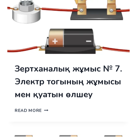
АЛУ
Зертханалық жұмыс № 7.
Электр тогының жұмысы
мен қуатын өлшеу
ЗЕРТХАНАЛЫҚ
READ MORE
ЖҰМЫС
№ 7.
ЭЛЕКТР
ТОГЫНЫҢ