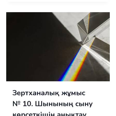
№
4.
СЕРІППЕНІҢ
ҚАТАҢДЫҒЫН АНЫҚТАУ
Зертханалық жұмыс
№ 10. Шынының сыну
көрсеткішін анықтау