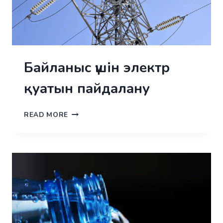
Байланыс үшін электр
қуатын пайдалану
БАЙЛАНЫС
READ MORE
ҮШІН
ЭЛЕКТР
ҚУАТЫН
ПАЙДАЛАНУ