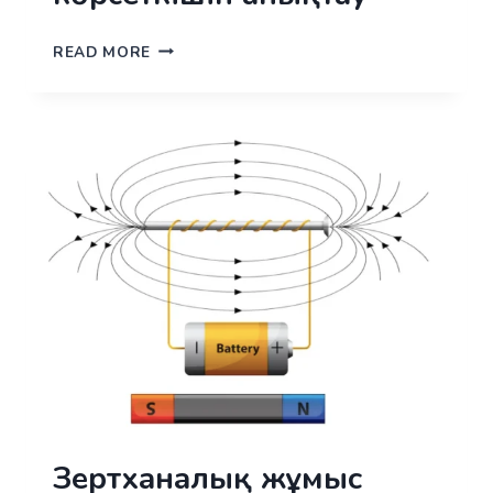
ЗЕРТХАНАЛЫҚ
READ MORE
ЖҰМЫС
№ 10. ШЫНЫНЫҢ
СЫНУ
КӨРСЕТКІШІН
АНЫҚТАУ
Зертханалық жұмыс