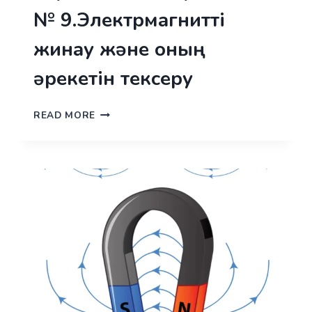
№ 9.Электрмагнитті
жинау және оның
әрекетін тексеру
ЗЕРТХАНАЛЫҚ
READ MORE
ЖҰМЫС
№ 9.ЭЛЕКТРМАГНИТТІ
ЖИНАУ
ЖӘНЕ
ОНЫҢ
ӘРЕКЕТІН
ТЕКСЕРУ