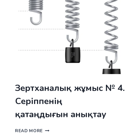
Зертханалық жұмыс № 4.
Серіппенің
қатаңдығын анықтау
ЗЕРТХАНАЛЫҚ
READ MORE
ЖҰМЫС