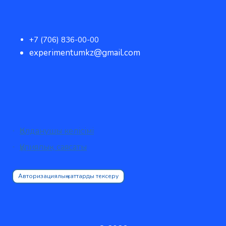
+7 (706) 836-00-00
experimentumkz@gmail.com
Қолданушы келісімі
Құпиялық саясаты
Авторизациялық хаттарды тексеру