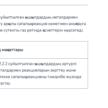
 сұйылтылған қышқылдардың металдармен
 арқылы сапалық реакция көмегімен анықтауға
утектің газ ретінде қасиеттерін көрсетеді.
у мақсаттары
2.2.2 сұйылтылған қышқылдардың әртүрлі
талдармен реакцияларын зерттеу және
текке сапалық реакцияны тәжірибе жүзінде
ргізу.