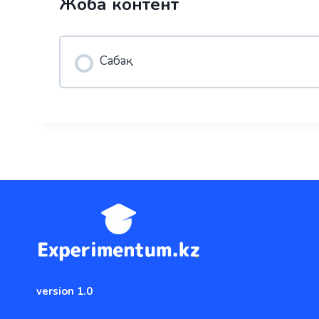
Жоба контент
Сабақ
version 1.0