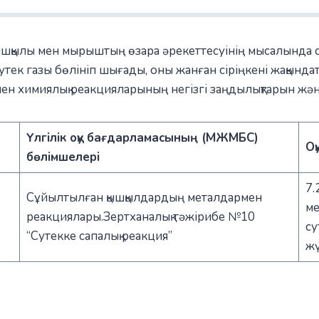
қышқылы мен мырыштың өзара әрекеттесуінің мысалында
ек газы бөлініп шығады, оны жанған сіріңкені жақындату
н химиялық реакцияларының негізгі заңдылықтарын және с
Үлгілік оқу бағдарламасының (МЖМБС)
Оқ
бөлімшелері
7.
Сұйылтылған қышқылдардың металдармен
ме
реакциялары.Зертханалық тәжірибе №10
су
“Сутекке сапалық реакция”
жү