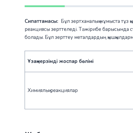
Сипаттамасы:
Бұл зертханалық жұмыста тұз 
реакциясы зерттеледі. Тәжірибе барысында сут
болады. Бұл зерттеу металдардың қышқылдарме
Ұзақмерзімді жоспар бөлімі
Химиялық реакциялар