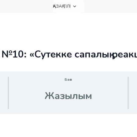
ҚАЗАҚ ТІЛІ
№10: «Сутекке сапалық реак
Баға
Жазылым