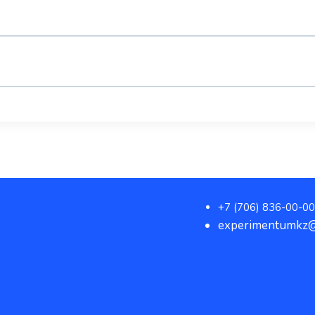
+7 (706) 836-00-00
experimentumkz@