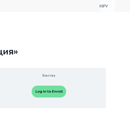
КІРУ
ция»
Бастау
Log In to Enroll