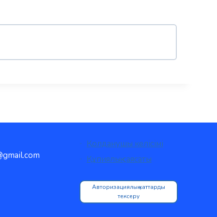
Қолданушы келісімі
gmail.com
Құпиялық саясаты
Авторизациялық хаттарды
тексеру