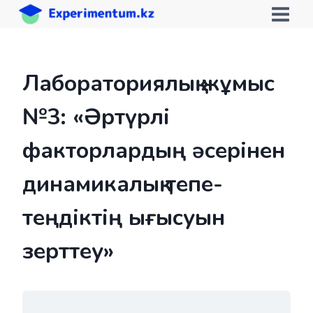
Skip
to
content
Лабораториялық жұмыс
№3: «Әртүрлі
факторлардың әсерінен
динамикалық тепе-
теңдіктің ығысуын
зерттеу»