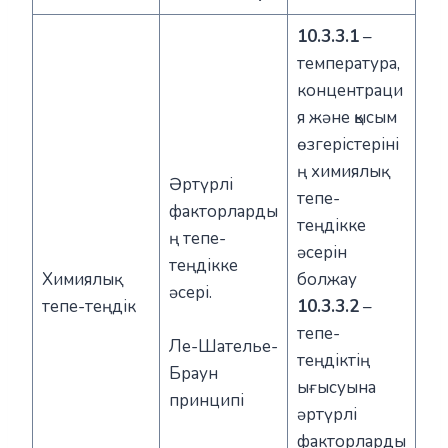
10.3.3.1
–
температура,
концентраци
я және қысым
өзгерістеріні
ң химиялық
Әртүрлі
тепе-
факторларды
теңдікке
ң тепе-
әсерін
теңдікке
Химиялық
болжау
әсері.
тепе-теңдік
10.3.3.2
–
тепе-
Ле-Шателье-
теңдіктің
Браун
ығысуына
принципі
әртүрлі
факторларды