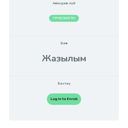
Ағымдағы күй
ТІРКЕЛМЕГЕН
Баға
Жазылым
Бастау
Log In to Enroll