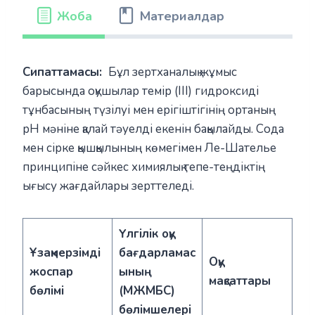
Жоба
Материалдар
Сипаттамасы:
Бұл зертханалық жұмыс
барысында оқушылар темір (III) гидроксиді
тұнбасының түзілуі мен ерігіштігінің ортаның
рН мәніне қалай тәуелді екенін бақылайды. Сода
мен сірке қышқылының көмегімен Ле-Шателье
принципіне сәйкес химиялық тепе-теңдіктің
ығысу жағдайлары зерттеледі.
Үлгілік оқу
Ұзақмерзімді
бағдарламас
Оқу
жоспар
ының
мақсаттары
бөлімі
(МЖМБС)
бөлімшелері