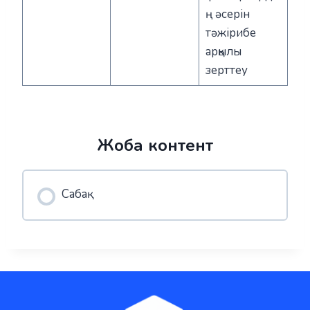
ң әсерін
тәжірибе
арқылы
зерттеу
Жоба контент
Сабақ