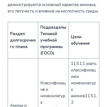
демонстрируется основный характер аммиака,
его летучесть и влияние на кислотность среды.
Подразделы
Раздел
Типовой
Цели
долгосрочно
учебной
обучения
го плана
программы
(ГОСО)
11.5.1.1 знать
классификац
июи
Классификац
номенклатур
ия и
у
номенклатур
аминов11.5.1.
а
2
Амины и