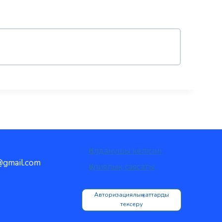
Қолданушы келісімі
gmail.com
Құпиялық саясаты
Авторизациялық хаттарды
тексеру