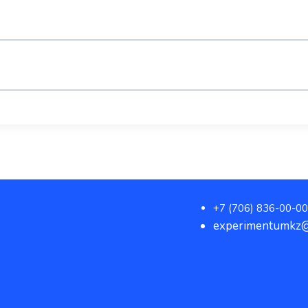
+7 (706) 836-00-00
experimentumkz@