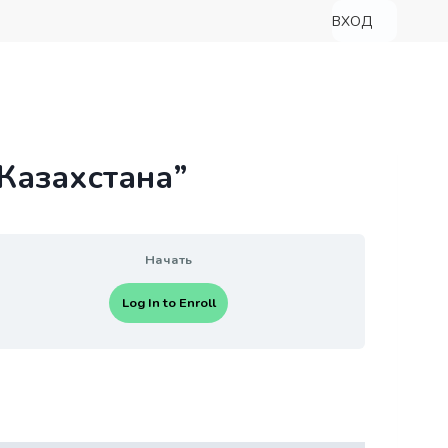
ВХОД
 Казахстана”
Начать
Log In to Enroll