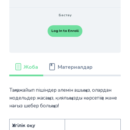
Бастау
Log In to Enroll
Жоба
Материалдар
Таңғажайып пішіндер әлемін ашыңыз, олардан
модельдер жасаңыз, қиялыңызды көрсетіңіз және
нағыз шебер болыңыз!
Үлгілік оқу