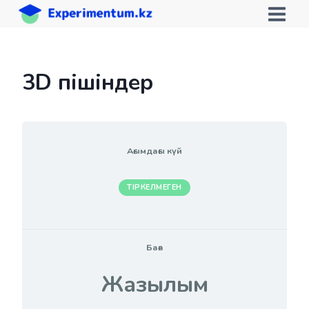
Skip
to
content
3D пішіндер
Ағымдағы күй
ТІРКЕЛМЕГЕН
Баға
Жазылым