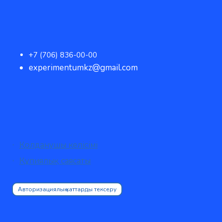
+7 (706) 836-00-00
experimentumkz@gmail.com
Қолданушы келісімі
Құпиялық саясаты
Авторизациялық хаттарды тексеру