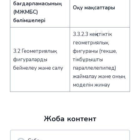
бағдарламасының
Оқу мақсаттары
(МЖМБС)
бөлімшелері
3.3.2.3 кеңістіктік
геометриялық
3.2 Геометриялық
фигураны (текше,
фигураларды
тікбұрышты
бейнелеу және салу
параллелепипед)
жаймалау және оның
моделін жинау
Жоба контент