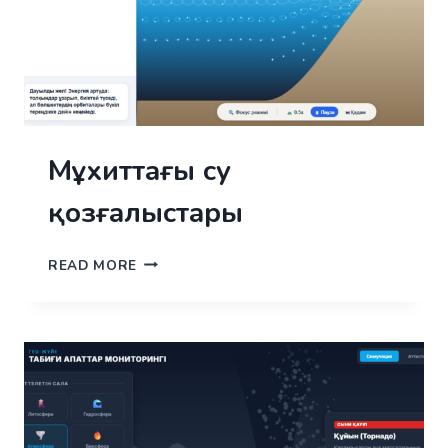
Мұхиттағы су
қозғалыстары
МҰХИТТАҒЫ
READ MORE
СУ
ҚОЗҒАЛЫСТАРЫ