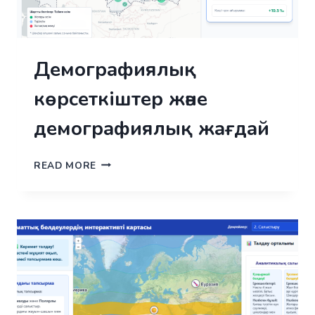
Демографиялық
көрсеткіштер және
демографиялық жағдай
ДЕМОГРАФИЯЛЫҚ
READ MORE
КӨРСЕТКІШТЕР
ЖӘНЕ
ДЕМОГРАФИЯЛЫҚ
ЖАҒДАЙ