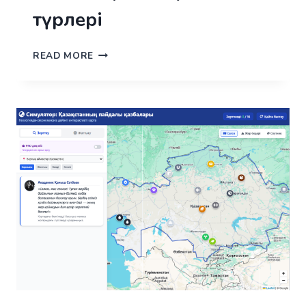
түрлері
ЕРЕКШЕ
READ MORE
ҚОРҒАЛАТЫН
ТАБИҒИ
АУМАҚТАРДЫҢ
ТҮРЛЕРІ