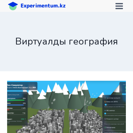
Skip
to
content
Виртуалды география