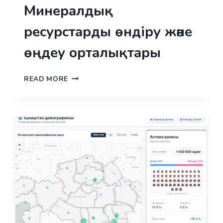
Минералдық
ресурстарды өндіру және
өңдеу орталықтары
МИНЕРАЛДЫҚ
READ MORE
РЕСУРСТАРДЫ
ӨНДІРУ
ЖӘНЕ
ӨҢДЕУ
ОРТАЛЫҚТАРЫ