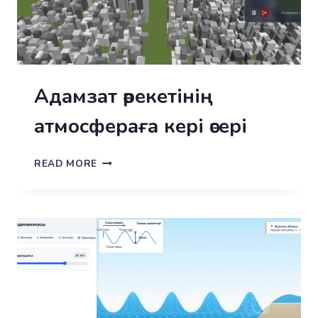
Адамзат әрекетінің
атмосфераға кері әсері
АДАМЗАТ
READ MORE
ӘРЕКЕТІНІҢ
АТМОСФЕРАҒА
КЕРІ
ӘСЕРІ