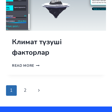
Климат түзуші
факторлар
КЛИМАТ
READ MORE
ТҮЗУШІ
ФАКТОРЛАР
Page
Next
1
2
navigation
Page