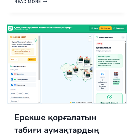
ҚАЗАҚСТАННЫҢ
READ MORE
ТАБИҒИ
РЕСУРСТАРЫ
ЖӘНЕ
ОЛАРДЫ
ӨНДІРУ
Ерекше қорғалатын
табиғи аумақтардың