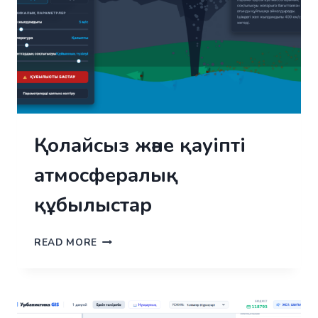
Қолайсыз және қауіпті
атмосфералық
құбылыстар
ҚОЛАЙСЫЗ
READ MORE
ЖӘНЕ
ҚАУІПТІ
АТМОСФЕРАЛЫҚ
ҚҰБЫЛЫСТАР