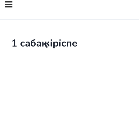
1 сабақ кіріспе