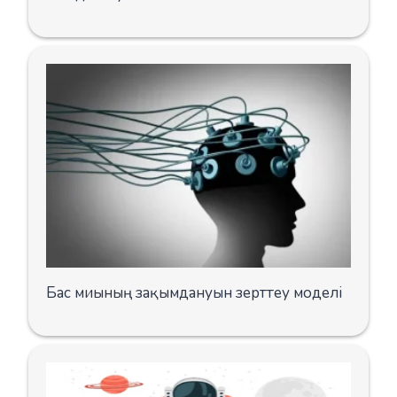
Бас миының зақымдануын зерттеу моделі