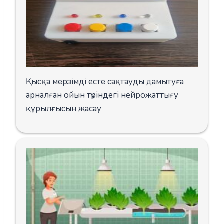
Қысқа мерзімді есте сақтауды дамытуға
арналған ойын түріндегі нейрожаттығу
құрылғысын жасау