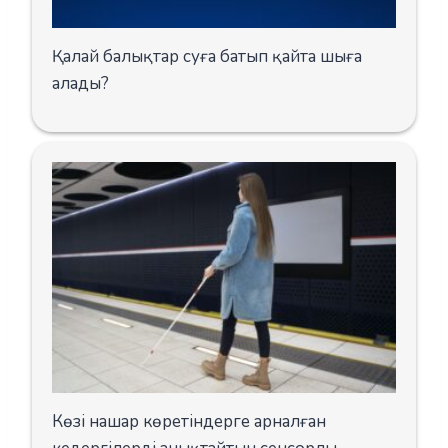
Қалай балықтар суға батып қайта шыға
алады?
Көзі нашар көретіндерге арналған