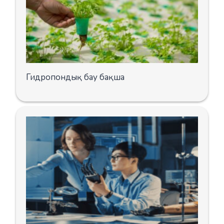
Гидропондық бау бақша