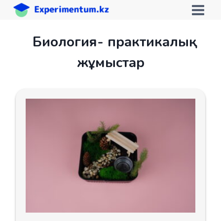
Skip
to
content
Биология- практикалық
жұмыстар