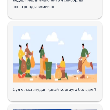
кедергілерді анықтайтын сенсорлы
электронды көмекші
Суды ластанудан қалай қорғауға болады?!