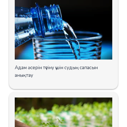
Адам әсерін түсіну үшін судың сапасын
анықтау