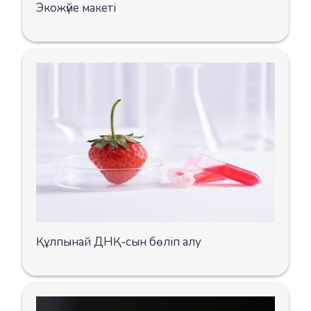
Экожүйе макеті
Құлпынай ДНҚ-сын бөліп алу