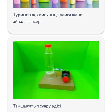
Тұрмыстық химияның адамға және
айналаға әсері
Тамшылатып суару әдісі