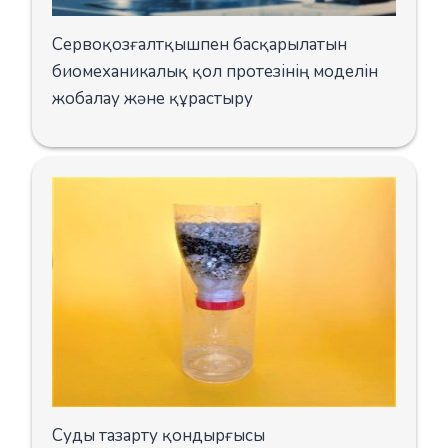
Сервоқозғалтқышпен басқарылатын
биомеханикалық қол протезінің моделін
жобалау және құрастыру
Суды тазарту қондырғысы