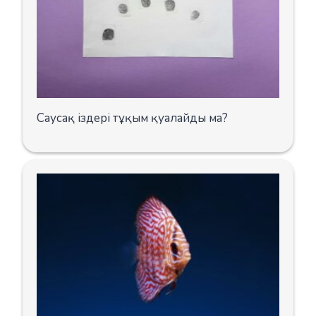
Саусақ іздері тұқым қуалайды ма?