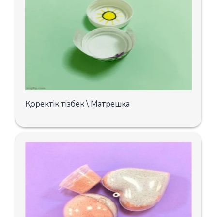
Қоректік тізбек \ Матрешка