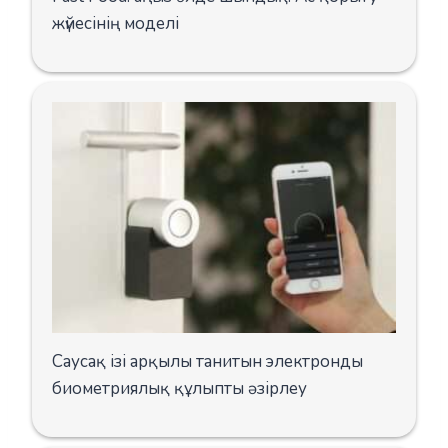
жүйесінің моделі
Саусақ ізі арқылы танитын электронды
биометриялық құлыпты әзірлеу