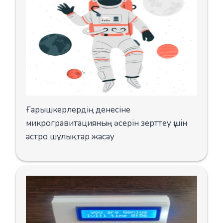
Ғарышкерлердің денесіне
микрогравитацияның әсерін зерттеу үшін
астро шұлықтар жасау