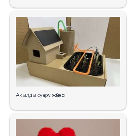
Ақылды суару жүйесі