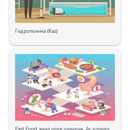
Гидропоника (Kaz)
Fast Food: аңыз әлде шындық. Ас қорыту