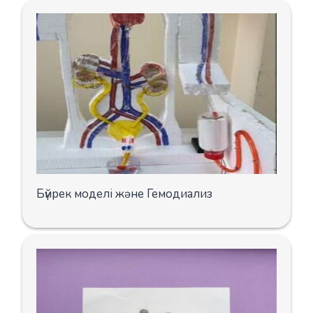
Бүйрек моделі және Гемодиализ