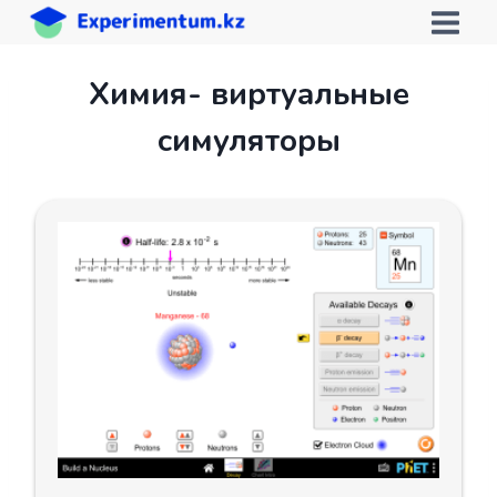
Перейти
к
содержимому
Химия- виртуальные
симуляторы