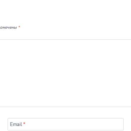
помечены
*
Email
*