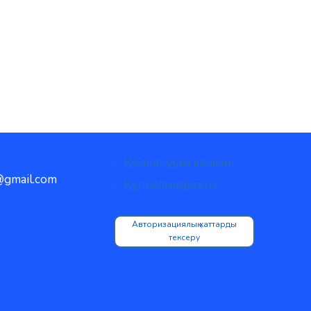
Қолданушы келісімі
gmail.com
Құпиялық саясаты
Авторизациялық хаттарды
тексеру