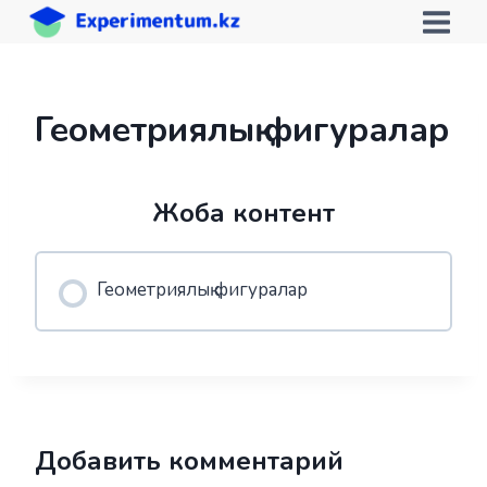
Skip
to
content
Геометриялық фигуралар
Жоба контент
Геометриялық фигуралар
Добавить комментарий