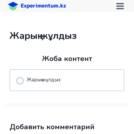
Skip
to
content
Жарық жұлдыз
Жоба контент
Жарық жұлдыз
Добавить комментарий