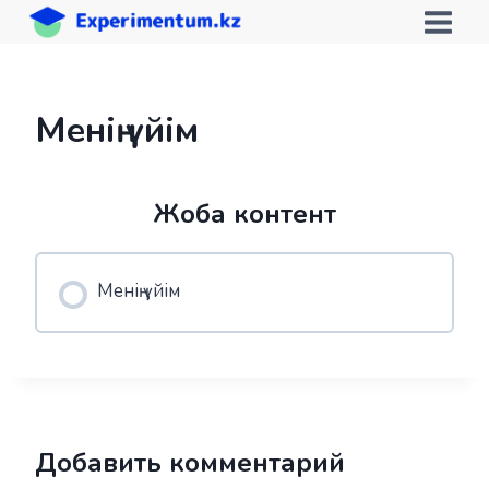
Skip
to
content
Менің үйім
Жоба контент
Менің үйім
Добавить комментарий