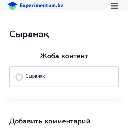
Skip
to
content
Сырғанақ
Жоба контент
Сырғанақ
Добавить комментарий