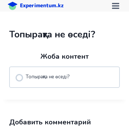
Skip
to
content
Топырақта не өседі?
Жоба контент
Топырақта не өседі?
Добавить комментарий