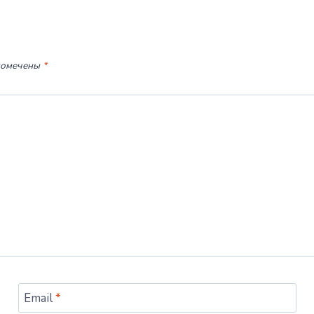
помечены
*
Email
*