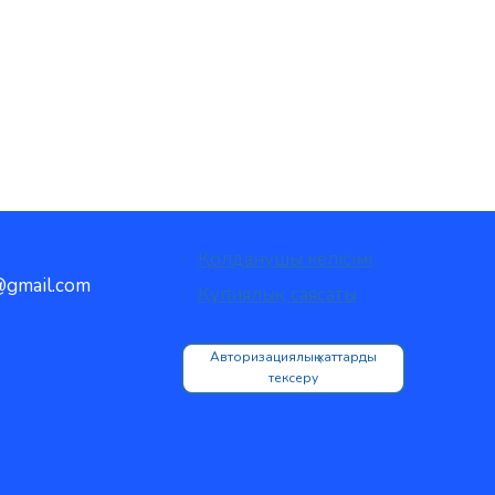
Қолданушы келісімі
gmail.com
Құпиялық саясаты
Авторизациялық хаттарды
тексеру