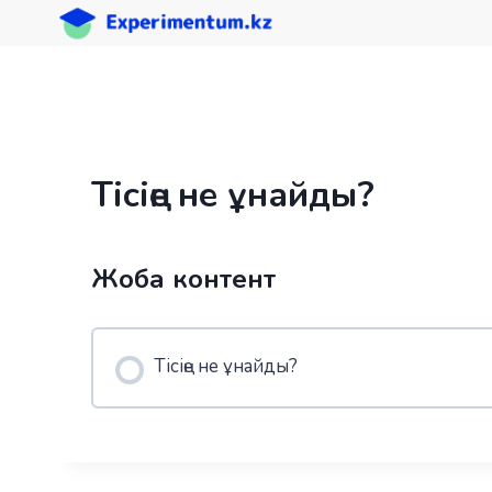
Skip
to
content
Тісіңе не ұнайды?
Жоба контент
Тісіңе не ұнайды?