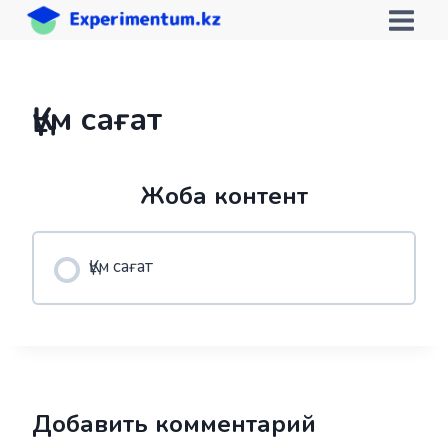
Skip
to
content
Құм сағат
Жоба контент
Құм сағат
Добавить комментарий