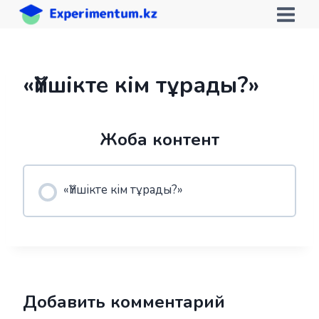
Skip
to
content
«Үйшікте кім тұрады?»
Жоба контент
«Үйшікте кім тұрады?»
Добавить комментарий