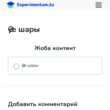
Skip
to
content
Әуе шары
Жоба контент
Әуе шары
Добавить комментарий