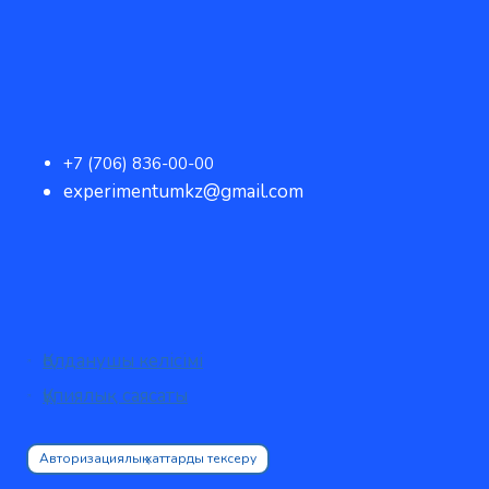
+7 (706) 836-00-00
experimentumkz@gmail.com
Қолданушы келісімі
Құпиялық саясаты
Авторизациялық хаттарды тексеру