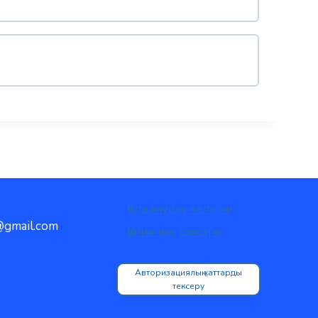
Қолданушы келісімі
gmail.com
Құпиялық саясаты
Авторизациялық хаттарды
тексеру