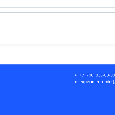
+7 (706) 836-00-00
experimentumkz@