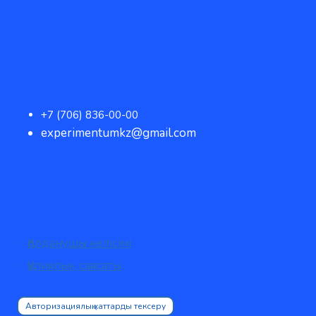
+7 (706) 836-00-00
experimentumkz@gmail.com
Қолданушы келісімі
Құпиялық саясаты
Авторизациялық хаттарды тексеру