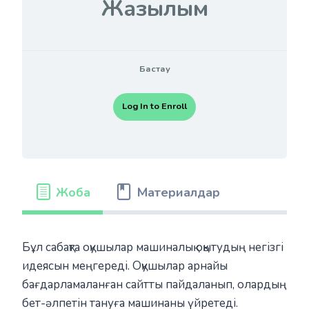
Жазылым
Бастау
Log In to Enroll
Жоба
Материалдар
Бұл сабақта оқушылар машиналық оқытудың негізгі
идеясын меңгереді. Оқушылар арнайы
бағдарламаланған сайтты пайдаланып, олардың
бет-әлпетін тануға машинаны үйретеді.