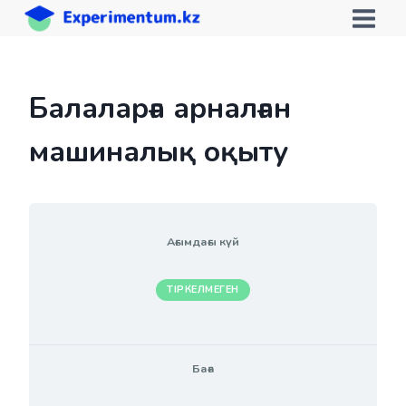
Skip
to
content
Балаларға арналған
машиналық оқыту
Ағымдағы күй
ТІРКЕЛМЕГЕН
Баға