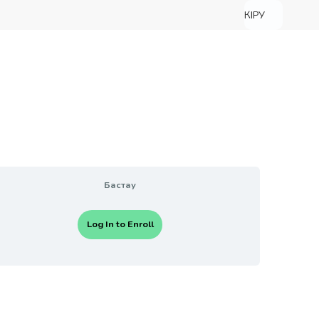
КІРУ
Бастау
Log In to Enroll