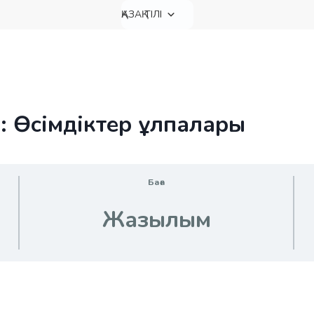
ҚАЗАҚ ТІЛІ
: Өсімдіктер ұлпалары
Баға
Жазылым