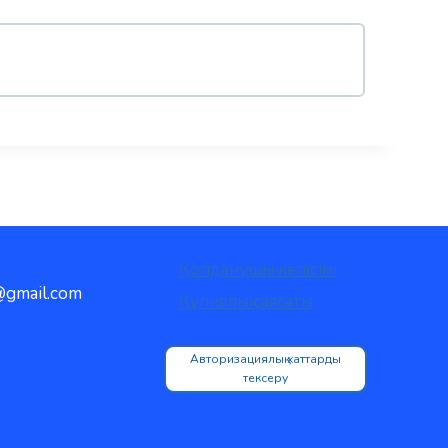
Қолданушы келісімі
gmail.com
Құпиялық саясаты
Авторизациялық хаттарды
тексеру