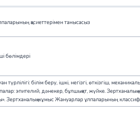
ұлпаларының қасиеттерімен танысасыз
ші бөлімдері
түрлілігі: білім беру, ішкі, негізгі, өткізгіш, механикалы
алар: эпителий, дәнекер, бұлшықет, жүйке. Зертханалық 
». Зертханалық жұмыс Жануарлар ұлпаларының классиф