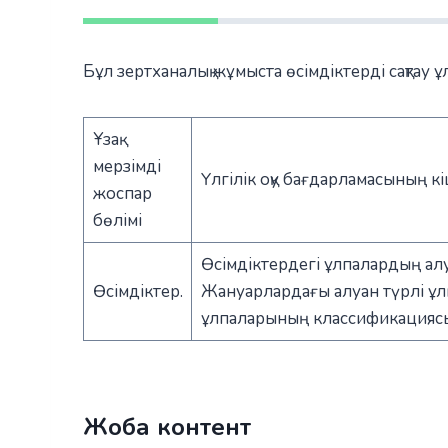
Бұл зертханалық жұмыста өсімдіктерді сақтау 
Ұзақ
мерзімді
Үлгілік оқу бағдарламасының кі
жоспар
бөлімі
Өсімдіктердегі ұлпалардың алуан 
Өсімдіктер.
Жануарлардағы алуан түрлі ұлп
ұлпаларының классификациясы
Жоба контент