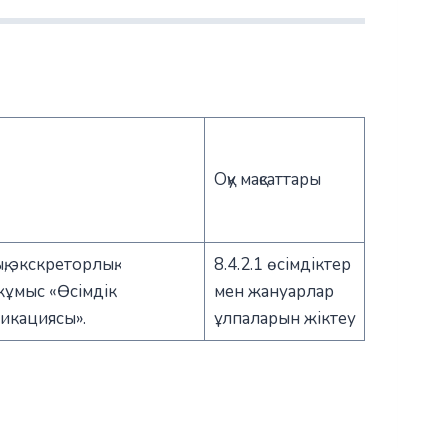
Оқу мақсаттары
қ, экскреторлық.
8.4.2.1 өсімдіктер
жұмыс «Өсімдік
мен жануарлар
икациясы».
ұлпаларын жіктеу