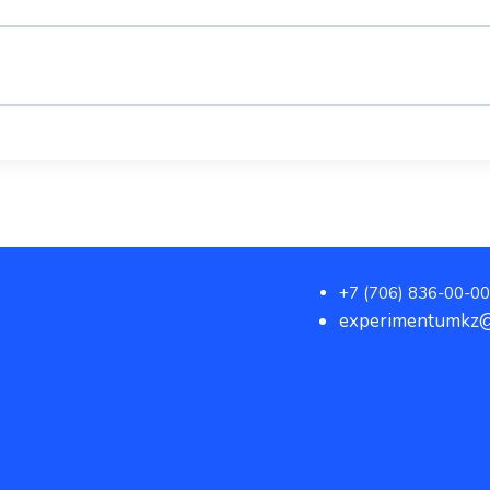
+7 (706) 836-00-00
experimentumkz@