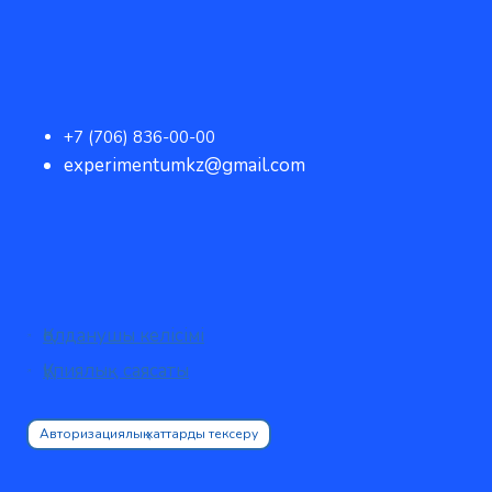
+7 (706) 836-00-00
experimentumkz@gmail.com
Қолданушы келісімі
Құпиялық саясаты
Авторизациялық хаттарды тексеру