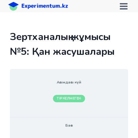
Skip
to
content
Зертханалық жұмысы
№5: Қан жасушалары
Ағымдағы күй
ТІРКЕЛМЕГЕН
Баға