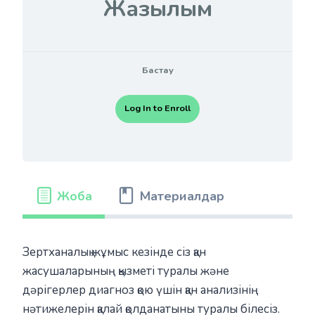
Жазылым
Бастау
Log In to Enroll
Жоба
Материалдар
Зертханалық жұмыс кезінде сіз қан
жасушаларының қызметі туралы және
дәрігерлер диагноз қою үшін қан анализінің
нәтижелерін қалай қолданатыны туралы білесіз.