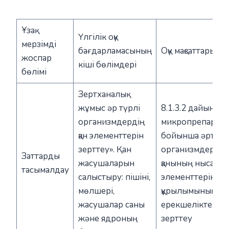
Ұзақ
Үлгілік оқу
мерзімді
бағдарламасының
Оқу мақсаттары
жоспар
кіші бөлімдері
бөлімі
Зертханалық
жұмыс әр түрлі
8.1.3.2 дайын
организмдердің
микропрепаратт
қан элементтерін
бойынша әртүрл
зерттеу». Қан
организмдердің
Заттарды
жасушаларын
қанының нысанд
тасымалдау
салыстыру: пішіні,
элементтерінің
мөлшері,
құрылымының
жасушалар саны
ерекшеліктерін
және ядроның
зерттеу