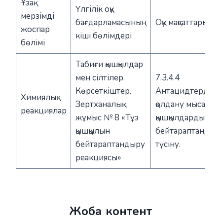
Ұзақ
Үлгілік оқу
мерзімді
бағдарламасының
Оқу мақсаттары
жоспар
кіші бөлімдері
бөлімі
Табиғи қышқылдар
мен сілтілер.
7.3.4.4
Көрсеткіштер.
Антацидтерді
Химиялық
Зертханалық
қолдану мысалы
реакциялар
жұмыс № 8 «Тұз
қышқылдарды
қышқылын
бейтараптанды
бейтараптандыру
түсіну.
реакциясы»
Жоба контент