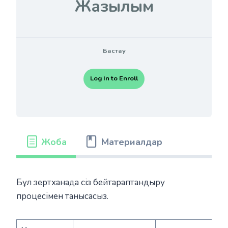
Жазылым
Бастау
Log In to Enroll
Жоба
Материалдар
Бұл зертханада сіз бейтараптандыру
процесімен танысасыз.