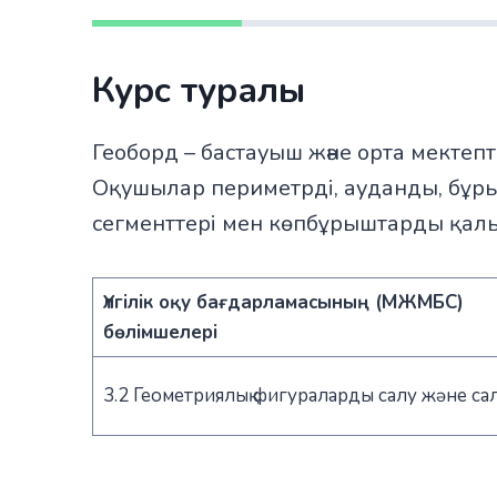
Курс туралы
Геоборд – бастауыш және орта мектеп
Оқушылар периметрді, ауданды, бұрышт
сегменттері мен көпбұрыштарды қалы
Үлгілік оқу бағдарламасының (МЖМБС)
бөлімшелері
3.2 Геометриялық фигураларды салу және са