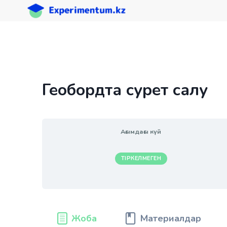
Skip
to
content
Геобордта сурет салу
Ағымдағы күй
ТІРКЕЛМЕГЕН
Жоба
Материалдар