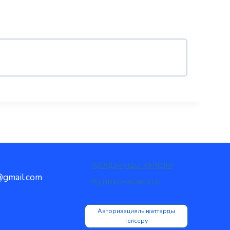
Қолданушы келісімі
gmail.com
Құпиялық саясаты
Авторизациялық хаттарды
тексеру