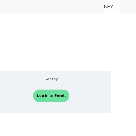
КІРУ
Бастау
Log In to Enroll