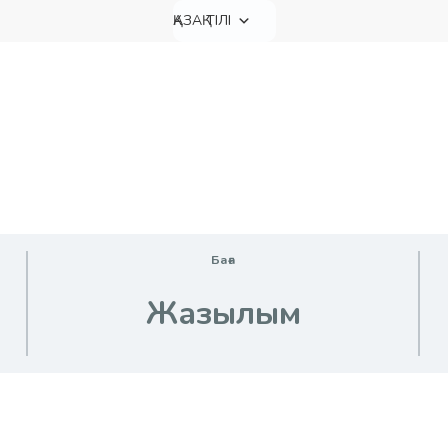
ҚАЗАҚ ТІЛІ
Баға
Жазылым