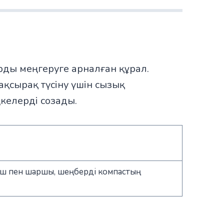
арды меңгеруге арналған құрал.
ақсырақ түсіну үшін сызық
келерді созады.
ұрыш пен шаршы, шеңберді компастың