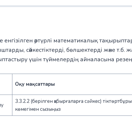
те енгізілген әртүрлі математикалық тақырыпт
арды, сәйкестіктерді, бөлшектерді және т.б. ж
птастыру үшін түймелердің айналасына резең
Оқу мақсаттары
3.3.2.2 (берілген қабырғаларға сәйкес) тіктөртб
лу
көмегімен сызыңыз