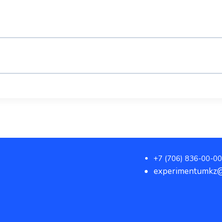
+7 (706) 836-00-00
experimentumkz@