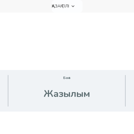
ҚАЗАҚ ТІЛІ
Баға
Жазылым