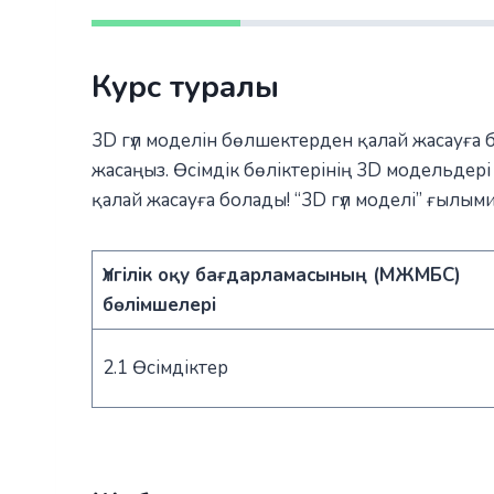
Курс туралы
3D гүл моделін бөлшектерден қалай жасауға
жасаңыз. Өсімдік бөліктерінің 3D модельдер
қалай жасауға болады! “3D гүл моделі” ғылыми
Үлгілік оқу бағдарламасының (МЖМБС)
бөлімшелері
2.1 Өсімдіктер