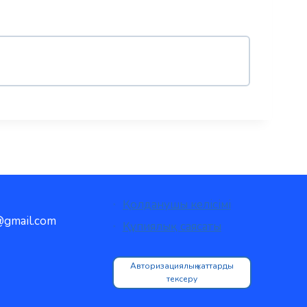
Қолданушы келісімі
gmail.com
Құпиялық саясаты
Авторизациялық хаттарды
тексеру