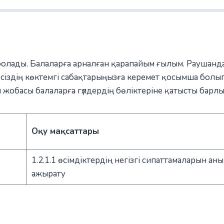
 болады. Балаларға арналған қарапайым ғылым. Раушанд
і сіздің көктемгі сабақтарыңызға керемет қосымша болы
 жобасы балаларға гүлдердің бөліктеріне қатысты барлық
Оқу мақсаттары
1.2.1.1 өсімдіктердің негізгі сипаттамаларын анық
ажырату