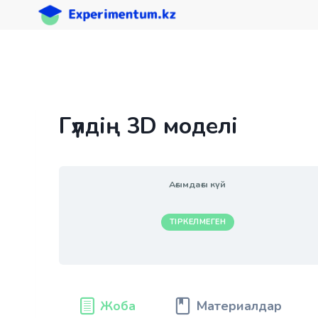
Skip
to
content
Гүлдің 3D моделі
Ағымдағы күй
ТІРКЕЛМЕГЕН
Жоба
Материалдар