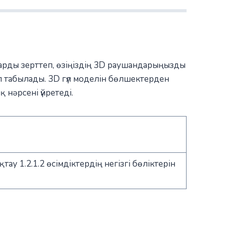
арды зерттеп, өзіңіздің 3D раушандарыңызды
п табылады. 3D гүл моделін бөлшектерден
 нәрсені үйретеді.
тау 1.2.1.2 өсімдіктердің негізгі бөліктерін