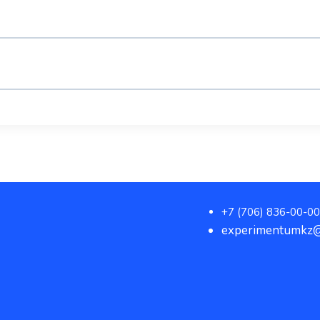
+7 (706) 836-00-00
experimentumkz@