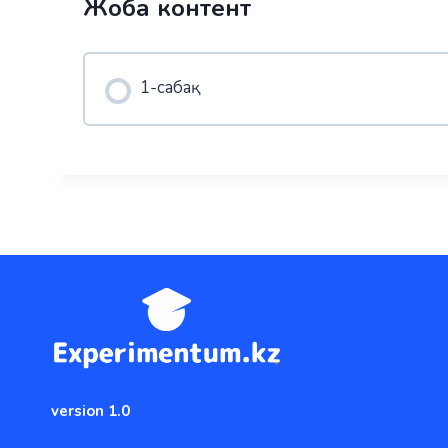
Жоба контент
1-сабақ
version 1.0