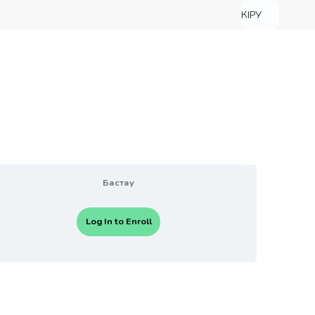
КІРУ
Бастау
Log In to Enroll