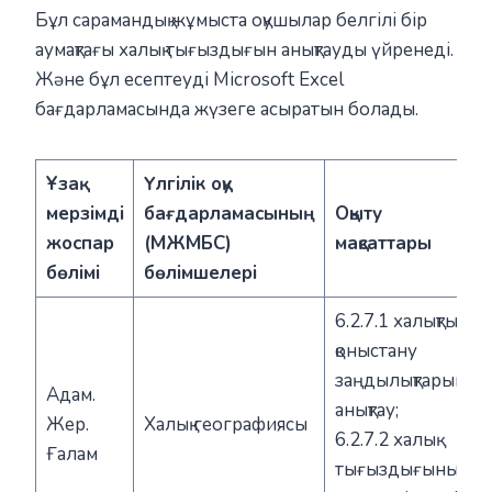
Бұл сарамандық жұмыста оқушылар белгілі бір
аумақтағы халық тығыздығын анықтауды үйренеді.
Және бұл есептеуді Microsoft Excel
бағдарламасында жүзеге асыратын болады.
Ұзақ
Үлгілік оқу
мерзімді
бағдарламасының
Оқыту
жоспар
(МЖМБС)
мақсаттары
бөлімі
бөлімшелері
6.2.7.1 халықтың
қоныстану
заңдылықтарын
Адам.
анықтау;
Жер.
Халық географиясы
6.2.7.2 халық
Ғалам
тығыздығының