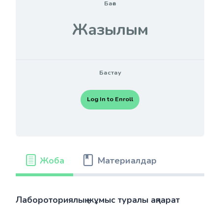
Баға
Жазылым
Бастау
Log In to Enroll
Жоба
Материалдар
Лабороториялық жұмыс туралы ақпарат