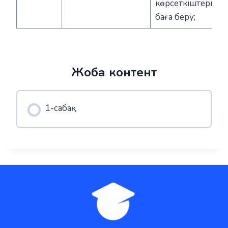
көрсеткіштеріне
баға беру;
Жоба контент
1-сабақ