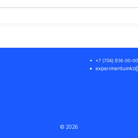
+7 (706) 836-00-00
experimentumkz@
© 2026