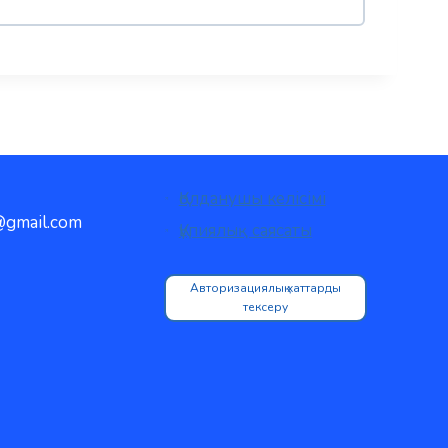
Қолданушы келісімі
gmail.com
Құпиялық саясаты
Авторизациялық хаттарды
тексеру