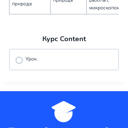
природе
работы с
природе
микроскопом;
Курс Content
Урок