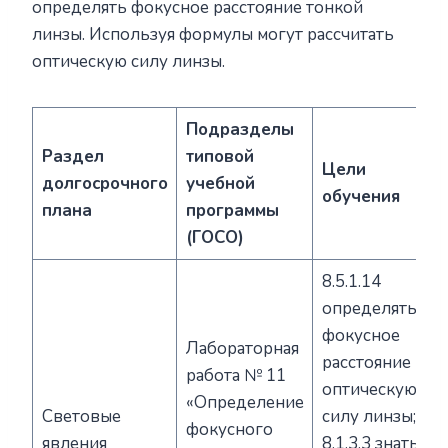
определять фокусное расстояние тонкой
линзы. Используя формулы могут рассчитать
оптическую силу линзы.
Подразделы
Раздел
типовой
Цели
долгосрочного
учебной
обучения
плана
программы
(ГОСО)
8.5.1.14
определять
фокусное
Лабораторная
расстояние и
работа № 11
оптическую
«Определение
Световые
силу линзы;
фокусного
явления
8.1.3.3 знать