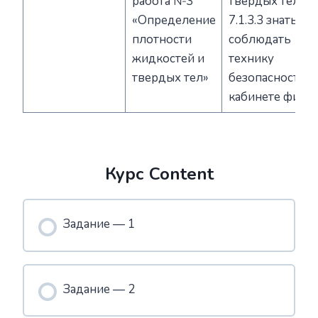
работа №3
твердых тел;
«Определение
7.1.3.3 знать и
плотности
соблюдать
жидкостей и
технику
твердых тел»
безопасности в
кабинете физи
Курс Content
Задание — 1
Задание — 2