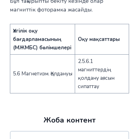
Бұл тақырыпты бекіту кезінде олар
магниттік фоторамка жасайды.
Үлгілік оқу
бағдарламасының
Оқу мақсаттары
(МЖМБС) бөлімшелері
2.5.6.1
магниттердің
5.6 Магнетизм. Қолдануы
қолдану аясын
сипаттау
Жоба контент