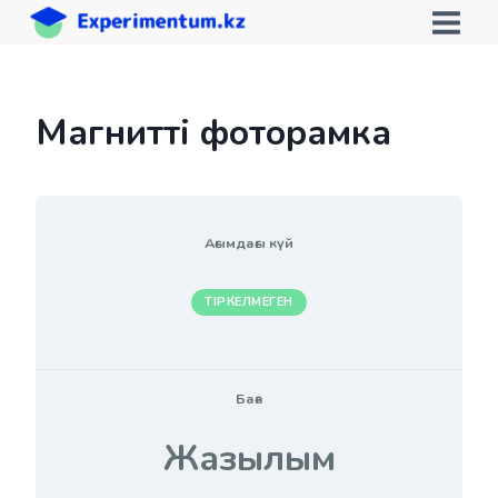
Skip
to
content
Магнитті фоторамка
Ағымдағы күй
ТІРКЕЛМЕГЕН
Баға
Жазылым