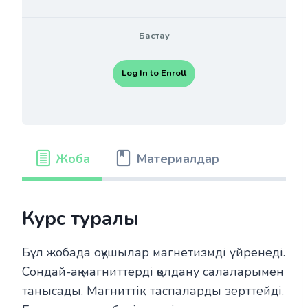
Бастау
Log In to Enroll
Жоба
Материалдар
Курс туралы
Бұл жобада оқушылар магнетизмді үйренеді.
Сондай-ақ магниттерді қолдану салаларымен
танысады. Магниттік таспаларды зерттейді.