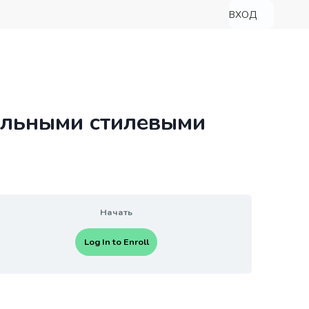
ВХОД
альными стилевыми
Начать
Log In to Enroll