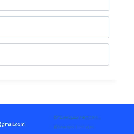
Қолданушы келісімі
gmail.com
Құпиялық саясаты