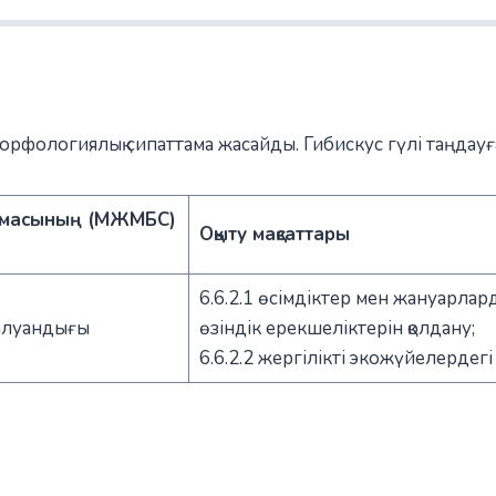
морфологиялық сипаттама жасайды. Гибискус гүлі таңдау
рламасының (МЖМБС)
Оқыту мақсаттары
6.6.2.1 өсімдіктер мен жануарлар
 алуандығы
өзіндік ерекшеліктерін қолдану;
6.6.2.2 жергілікті экожүйелердегі