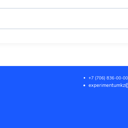
+7 (706) 836-00-00
experimentumkz@