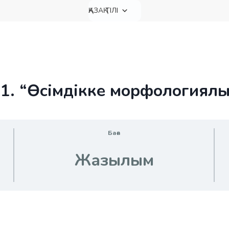
ҚАЗАҚ ТІЛІ
. “Өсімдікке морфологиялық
Баға
Жазылым