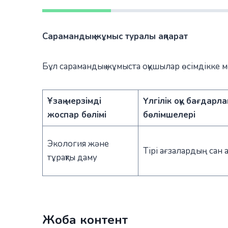
Сарамандық жұмыс туралы ақпарат
Бұл сарамандық жұмыста оқушылар өсімдікке 
Ұзақ мерзімді
Үлгілік оқу бағда
жоспар бөлімі
бөлімшелері
Экология және
Тірі ағзалардың сан
тұрақты даму
Жоба контент