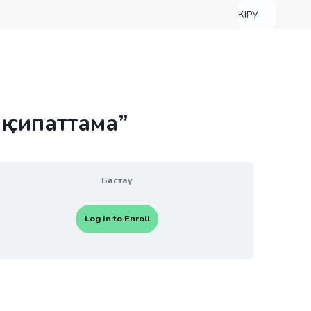
КІРУ
 сипаттама”
Бастау
Log In to Enroll