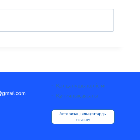
Қолданушы келісімі
gmail.com
Құпиялық саясаты
Авторизациялық хаттарды
тексеру