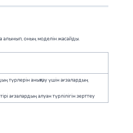
ға алынып, оның моделін жасайды.
дың түрлерін анықтау үшін ағзалардың
 тірі ағзалардың алуан түрлілігін зерттеу