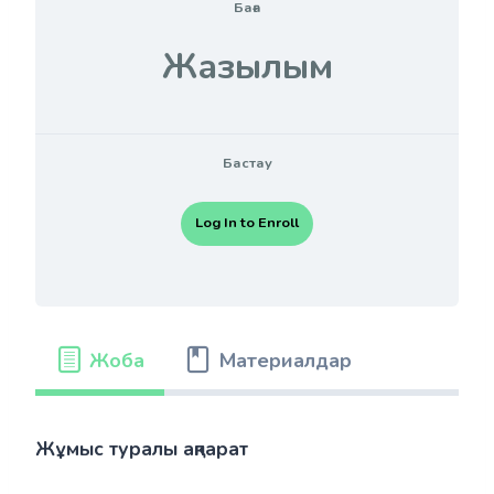
Баға
Жазылым
Бастау
Log In to Enroll
Жоба
Материалдар
Жұмыс туралы ақпарат