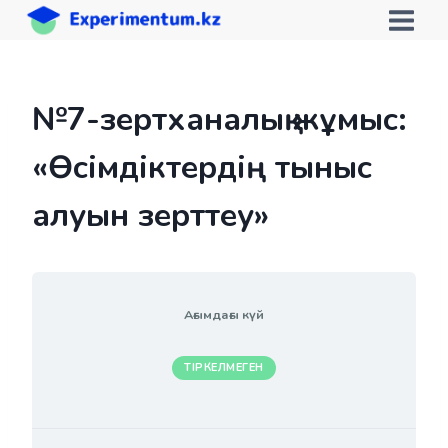
Skip
to
content
№7-зертханалық жұмыс:
«Өсімдіктердің тыныс
алуын зерттеу»
Ағымдағы күй
ТІРКЕЛМЕГЕН