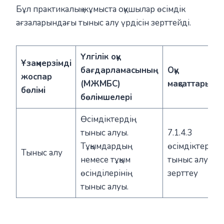
Бұл практикалық жұмыста оқушылар өсімдік
ағзаларындағы тыныс алу үрдісін зерттейді.
Үлгілік оқу
Ұзақмерзімді
бағдарламасының
Оқу
жоспар
(МЖМБС)
мақсаттары
бөлімі
бөлімшелері
Өсімдіктердің
тыныс алуы.
7.1.4.3
Тұқымдардың
өсімдіктердің
Тыныс алу
немесе тұқым
тыныс алуын
өсінділерінің
зерттеу
тыныс алуы.