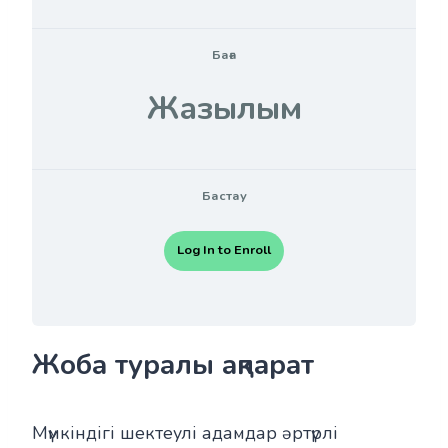
Баға
Жазылым
Бастау
Log In to Enroll
Жоба туралы ақпарат
Мүмкіндігі шектеулі адамдар әртүрлі