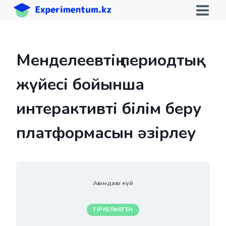
Skip
to
content
Менделеевтің периодтық
жүйесі бойынша
интерактивті білім беру
платформасын әзірлеу
Ағымдағы күй
ТІРКЕЛМЕГЕН