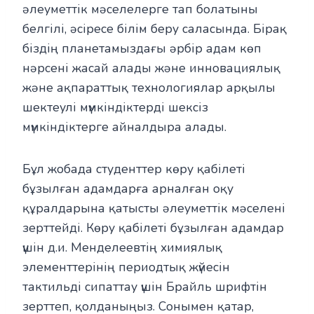
әлеуметтік мәселелерге тап болатыны
белгілі, әсіресе білім беру саласында. Бірақ
біздің планетамыздағы әрбір адам көп
нәрсені жасай алады және инновациялық
және ақпараттық технологиялар арқылы
шектеулі мүмкіндіктерді шексіз
мүмкіндіктерге айналдыра алады.
Бұл жобада студенттер көру қабілеті
бұзылған адамдарға арналған оқу
құралдарына қатысты әлеуметтік мәселені
зерттейді. Көру қабілеті бұзылған адамдар
үшін д.и. Менделеевтің химиялық
элементтерінің периодтық жүйесін
тактильді сипаттау үшін Брайль шрифтін
зерттеп, қолданыңыз. Сонымен қатар,