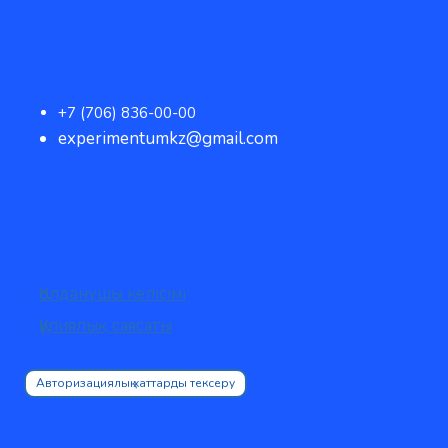
+7 (706) 836-00-00
experimentumkz@gmail.com
Қолданушы келісімі
Құпиялық саясаты
Авторизациялық хаттарды тексеру