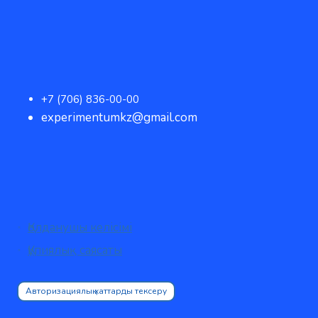
+7 (706) 836-00-00
experimentumkz@gmail.com
Қолданушы келісімі
Құпиялық саясаты
Авторизациялық хаттарды тексеру