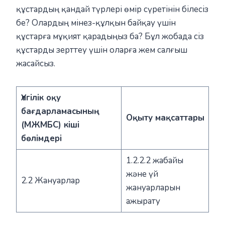
құстардың қандай түрлері өмір сүретінін білесіз
бе? Олардың мінез-құлқын байқау үшін
құстарға мұқият қарадыңыз ба? Бұл жобада сіз
құстарды зерттеу үшін оларға жем салғыш
жасайсыз.
Үлгілік оқу
бағдарламасының
Оқыту мақсаттары
(МЖМБС) кіші
бөлімдері
1.2.2.2 жабайы
және үй
2.2 Жануарлар
жануарларын
ажырату