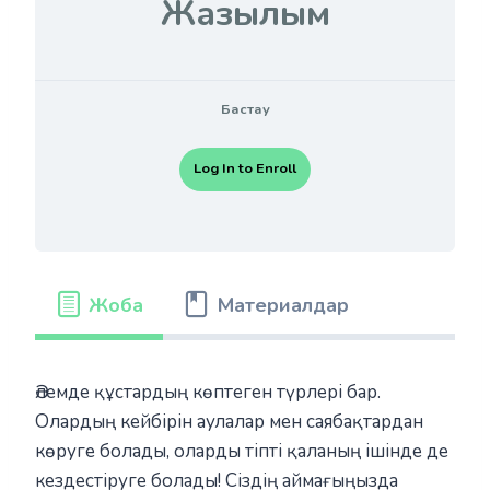
Жазылым
Бастау
Log In to Enroll
Жоба
Материалдар
Әлемде құстардың көптеген түрлері бар.
Олардың кейбірін аулалар мен саябақтардан
көруге болады, оларды тіпті қаланың ішінде де
кездестіруге болады! Сіздің аймағыңызда