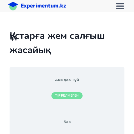
Skip
to
content
Құстарға жем салғыш
жасайық
Ағымдағы күй
ТІРКЕЛМЕГЕН
Баға