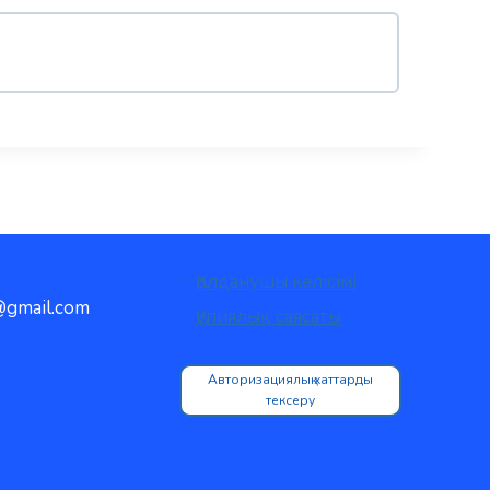
Қолданушы келісімі
gmail.com
Құпиялық саясаты
Авторизациялық хаттарды
тексеру