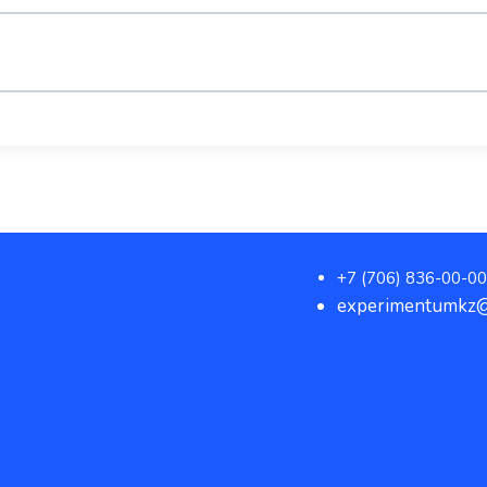
+7 (706) 836-00-00
experimentumkz@