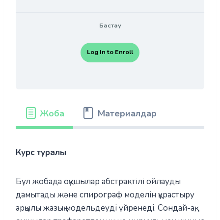
Бастау
Log In to Enroll
Жоба
Материалдар
Курс туралы
Бұл жобада оқушылар абстрактілі ойлауды
дамытады және спирограф моделін құрастыру
арқылы жазық модельдеуді үйренеді. Сондай-ақ,