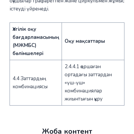
оқушылар трафаретпен және циркульмен жұмыс
істеуді үйренеді.
Үлгілік оқу
бағдарламасының
Оқу мақсаттары
(МЖМБС)
бөлімшелері
2.4.4.1 қоршаған
ортадағы заттардан
4.4 Заттардың
«үш-үш»
комбинациясы
комбинациялар
жиынтығын құру
Жоба контент