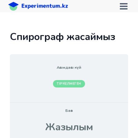
Skip
to
content
Спирограф жасаймыз
Ағымдағы күй
ТІРКЕЛМЕГЕН
Баға
Жазылым