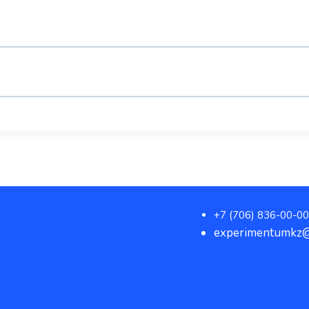
+7 (706) 836-00-00
experimentumkz@