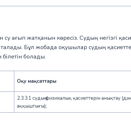
дан су ағып жатқанын көресіз. Судың негізгі қас
п аталады. Бұл жобада оқушылар судың қасиетт
 білетін болады.
Оқу мақсаттары
2.3.3.1 судың физикалық қасиеттерін анықтау (дәмс
аққыштығы);