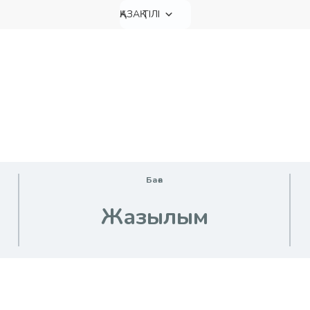
ҚАЗАҚ ТІЛІ
Баға
Жазылым