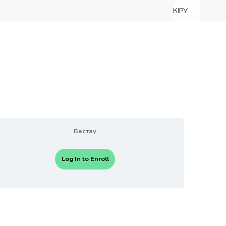
КІРУ
Бастау
Log In to Enroll