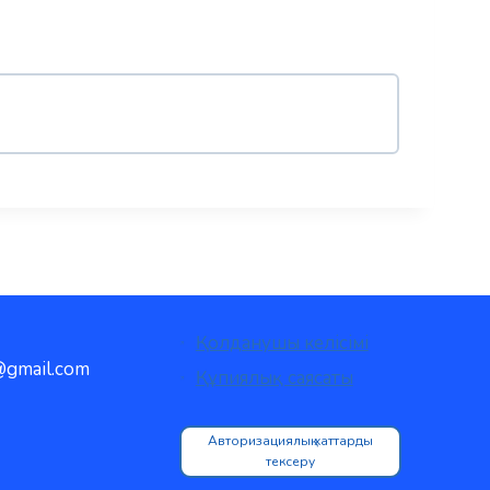
Қолданушы келісімі
gmail.com
Құпиялық саясаты
Авторизациялық хаттарды
тексеру