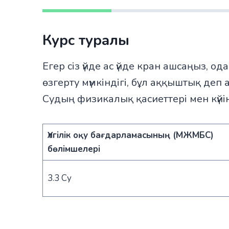
Курс туралы
Егер сіз үйде ас үйде кран ашсаңыз, о
өзгерту мүмкіндігі, бұл аққыштық де
Судың физикалық қасиеттері мен күйін
Үлгілік оқу бағдарламасының (МЖМБС)
бөлімшелері
3.3 Су