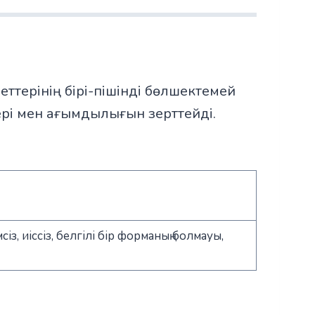
иеттерінің бірі-пішінді бөлшектемей
ері мен ағымдылығын зерттейді.
із, иіссіз, белгілі бір форманың болмауы,