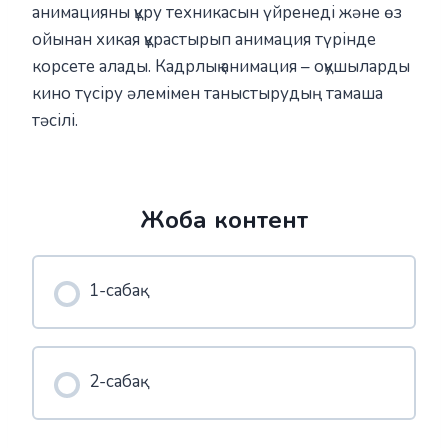
анимацияны құру техникасын үйренеді және өз
ойынан хикая құрастырып анимация түрінде
корсете алады. Кадрлық анимация – оқушыларды
кино түсіру әлемімен таныстырудың тамаша
тәсілі.
Жоба контент
1-сабақ
2-сабақ