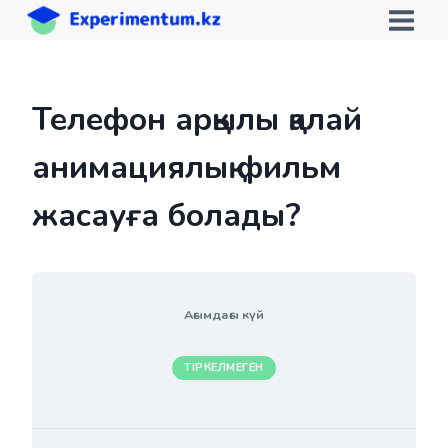
Skip
to
content
Телефон арқылы қалай
анимациялық фильм
жасауға болады?
Ағымдағы күй
ТІРКЕЛМЕГЕН