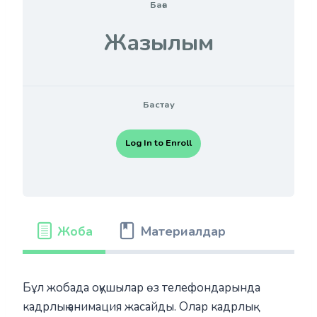
Баға
Жазылым
Бастау
Log In to Enroll
Жоба
Материалдар
Бұл жобада оқушылар өз телефондарында
кадрлық анимация жасайды. Олар кадрлық