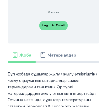
Бастау
Log In to Enroll
Жоба
Материалдар
Бұл жобада оқушылар жылу / жылу өткізгіштік /
жылу оқшаулағыш материалдар сияқты
терминдермен танысады. Әр түрлі
материалдардың жылу өткізгіштігін зерттейді.
Осының негізінде, оқушылар температураны
сақтайтын Термоқорап & Lunch-box жасайды.