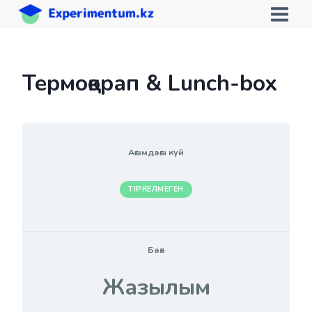
Skip
to
content
Термоқорап & Lunch-box
Ағымдағы күй
ТІРКЕЛМЕГЕН
Баға
Жазылым