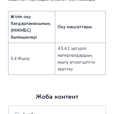
Үлгілік оқу
бағдарламасының
Оқу мақсаттары
(МЖМБС)
бөлімшелері
4.5.4.1 әртүрлі
материалдардың
5.4 Жылу
жылу өткізгіштігін
зерттеу
Жоба контент